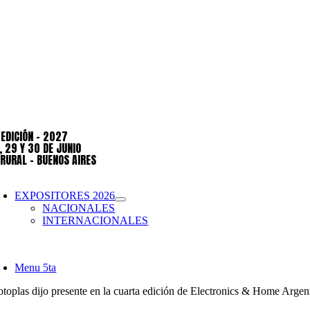
 EDICIÓN – 2027
, 29 Y 30 DE JUNIO
 RURAL – BUENOS AIRES
oggle
avigation
EXPOSITORES 2026
NACIONALES
INTERNACIONALES
oggle
avigation
Menu 5ta
otoplas dijo presente en la cuarta edición de Electronics & Home Argen