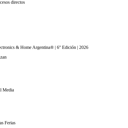
cesos directos
 Evento
iero Exponer
iero Visitar
ensa
onograma
ntacto
ectronics & Home Argentina® | 6° Edición | 2026
izan
al Media
as Ferias