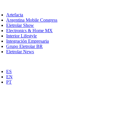
Saltar
oggle
al
avigation
Artefacta
contenido
Argentina Mobile Congress
Eletrolar Show
Electronics & Home MX
Interior Lifestyle
Integración Empresaria
Grupo Eletrolar BR
Eletrolar News
oggle
avigation
ES
EN
PT