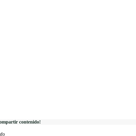
ompartir contenido!
nfo