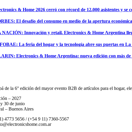
ectronics & Home 2026 cerró con récord de 12.000 asistentes y se c
RBES: El desafío del consumo en medio de la apertura económica: el
 NACIÓN: Innovación y retail. Electronics & Home Argentina llega
FOBAE: La feria del hogar y la tecnología abre sus puertas en La
ARIN: Electronics & Home Argentina: nueva edición con más de 70
ipá de la 6° edición del mayor evento B2B de artículos para el hogar, el
ción – 2027
 y 30 de junio
al – Buenos Aires
1) 4773 5656 / (+54 9 11) 7360-5567
to@electronicshome.com.ar