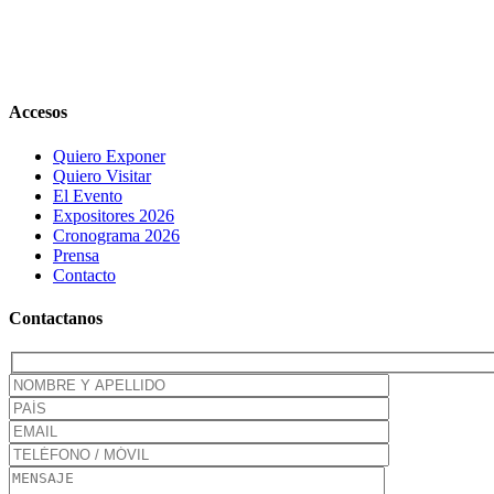
Close
Accesos
Sliding
Bar
Quiero Exponer
Area
Quiero Visitar
El Evento
Expositores 2026
Cronograma 2026
Prensa
Contacto
Contactanos