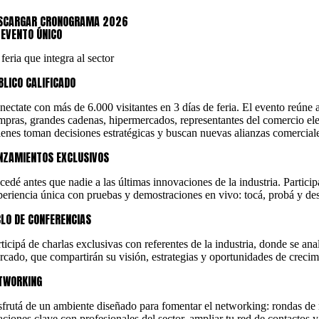
SCARGAR CRONOGRAMA 2026
 EVENTO ÚNICO
feria que integra al sector
BLICO CALIFICADO
nectate con más de 6.000 visitantes en 3 días de feria. El evento reúne 
mpras, grandes cadenas, hipermercados, representantes del comercio elec
ienes toman decisiones estratégicas y buscan nuevas alianzas comercial
NZAMIENTOS EXCLUSIVOS
cedé antes que nadie a las últimas innovaciones de la industria. Partici
periencia única con pruebas y demostraciones en vivo: tocá, probá y desc
CLO DE CONFERENCIAS
ticipá de charlas exclusivas con referentes de la industria, donde se an
rcado, que compartirán su visión, estrategias y oportunidades de crecimi
TWORKING
sfrutá de un ambiente diseñado para fomentar el networking: rondas de n
laciones clave con profesionales del sector, ampliar tu red de contactos