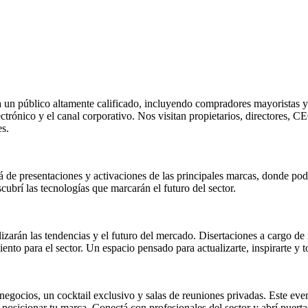
a un público altamente calificado, incluyendo compradores mayoristas y 
trónico y el canal corporativo. Nos visitan propietarios, directores, 
es.
pá de presentaciones y activaciones de las principales marcas, donde po
ubrí las tecnologías que marcarán el futuro del sector.
alizarán las tendencias y el futuro del mercado. Disertaciones a cargo de
ento para el sector. Un espacio pensado para actualizarte, inspirarte y 
egocios, un cocktail exclusivo y salas de reuniones privadas. Este even
 y posicionar tu marca. Conectá con profesionales del sector y abrí puer