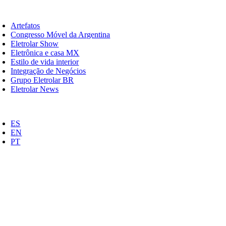
Ir
ternar
para
e
Artefatos
o
avegação
Congresso Móvel da Argentina
conteúdo
Eletrolar Show
Eletrônica e casa MX
Estilo de vida interior
Integração de Negócios
Grupo Eletrolar BR
Eletrolar News
ternar
e
ES
avegação
EN
PT