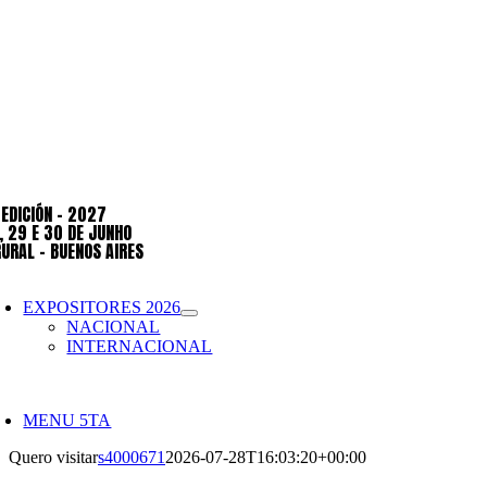
 EDICIÓN – 2027
, 29 E 30 DE JUNHO
RURAL – BUENOS AIRES
ternar
e
EXPOSITORES 2026
avegação
NACIONAL
INTERNACIONAL
ternar
e
MENU 5TA
avegação
Quero visitar
s4000671
2026-07-28T16:03:20+00:00