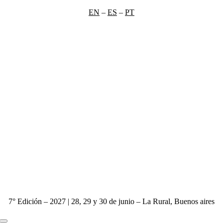
Saltar
EN
–
ES
–
PT
al
contenido
7° Edición – 2027 | 28, 29 y 30 de junio – La Rural, Buenos aires