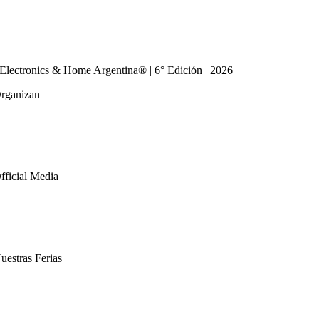
Quiero Visitar
Prensa
Cronograma
Contacto
Electronics & Home Argentina® | 6° Edición | 2026
rganizan
fficial Media
uestras Ferias