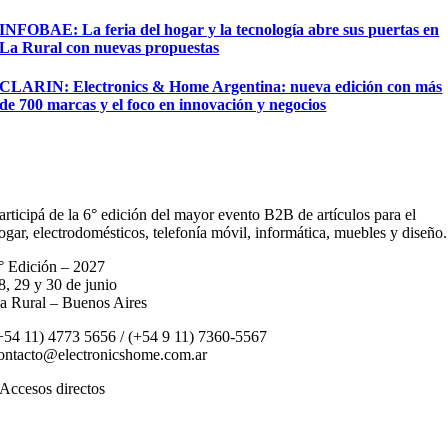
INFOBAE: La feria del hogar y la tecnología abre sus puertas en
La Rural con nuevas propuestas
CLARIN: Electronics & Home Argentina: nueva edición con más
de 700 marcas y el foco en innovación y negocios
articipá de la 6° edición del mayor evento B2B de artículos para el
ogar, electrodomésticos, telefonía móvil, informática, muebles y diseño.
° Edición – 2027
8, 29 y 30 de junio
a Rural – Buenos Aires
+54 11) 4773 5656 / (+54 9 11) 7360-5567
ontacto@electronicshome.com.ar
Accesos directos
El Evento
Quiero Exponer