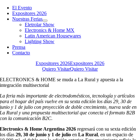
Toggle
Navigation
El Evento
Expositores 2026
Nuestras Ferias
Eletrolar Show
Electronics & Home MX
Latin American Housewares
Lighting Show
Prensa
Contacto
Expositores 2026
Expositores 2026
Quiero Visitar
Quiero Visitar
ELECTRONICS & HOME se muda a La Rural y apuesta a la
integración multisectorial
La feria más importante de electrodomésticos, tecnología y artículos
para el hogar del país vuelve en su sexta edición los días 29, 30 de
junio y 1 de julio con proyección de doble crecimiento, nueva sede en
La Rural y una propuesta multisectorial que conecta el formato B2B
con la comunicación B2C.
Electronics & Home Argentina 2026
regresará con su sexta edición
los días
29, 30 de junio y 1 de julio
en
La Rural
, en un espacio de