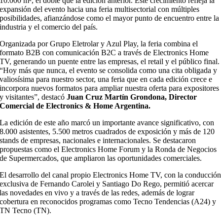
10.000 m², el doble que la edición anterior. Este crecimiento refleja la
expansión del evento hacia una feria multisectorial con múltiples
posibilidades, afianzándose como el mayor punto de encuentro entre la
industria y el comercio del país.
Organizada por Grupo Eletrolar y Azul Play, la feria combina el
formato B2B con comunicación B2C a través de Electronics Home
TV, generando un puente entre las empresas, el retail y el público final.
“Hoy más que nunca, el evento se consolida como una cita obligada y
valiosísima para nuestro sector, una feria que en cada edición crece e
incorpora nuevos formatos para ampliar nuestra oferta para expositores
y visitantes”, destacó
Juan Cruz Martín Grondona, Director
Comercial de Electronics & Home Argentina.
La edición de este año marcó un importante avance significativo, con
8.000 asistentes, 5.500 metros cuadrados de exposición y más de 120
stands de empresas, nacionales e internacionales. Se destacaron
propuestas como el Electronics Home Forum y la Ronda de Negocios
de Supermercados, que ampliaron las oportunidades comerciales.
El desarrollo del canal propio Electronics Home TV, con la conducció
exclusiva de Fernando Carolei y Santiago Do Rego, permitió acercar
las novedades en vivo y a través de las redes, además de lograr
cobertura en reconocidos programas como Tecno Tendencias (A24) y
TN Tecno (TN).