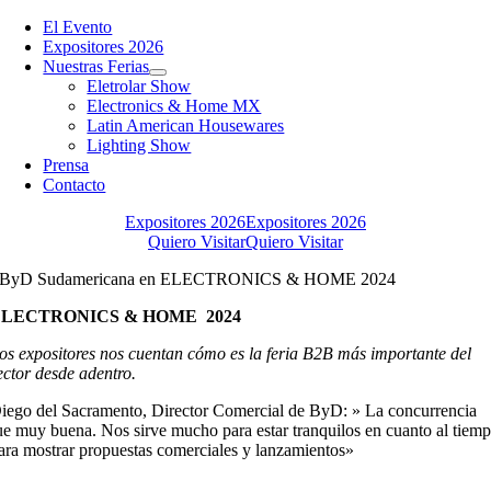
Toggle
Navigation
El Evento
Expositores 2026
Nuestras Ferias
Eletrolar Show
Electronics & Home MX
Latin American Housewares
Lighting Show
Prensa
Contacto
Expositores 2026
Expositores 2026
Quiero Visitar
Quiero Visitar
ByD Sudamericana en ELECTRONICS & HOME 2024
ELECTRONICS & HOME 2024
os expositores nos cuentan cómo es la feria B2B más importante del
ector desde adentro.
iego del Sacramento, Director Comercial de ByD: » La concurrencia
ue muy buena. Nos sirve mucho para estar tranquilos en cuanto al tiem
ara mostrar propuestas comerciales y lanzamientos»