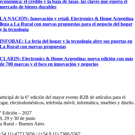
económica: el crédito y la baja de tasas, las claves que espera el
mercado de bienes durables
LA NACIÓN: Innovación y retail. Electronics & Home Argentina
llega a La Rural con nuevas propuestas para el negocio del hogar
y la tecnología
INFOBAE: La feria del hogar y la tecnología abre sus puertas en
La Rural con nuevas propuestas
CLARIN: Electronics & Home Argentina: nueva edición con más
de 700 marcas y el foco en innovación y negocios
articipá de la 6° edición del mayor evento B2B de artículos para el
ogar, electrodomésticos, telefonía móvil, informática, muebles y diseño.
° Edición – 2027
8, 29 y 30 de junio
a Rural – Buenos Aires
+54 11) 4773 5656 / (+54 9 11) 7360-5567