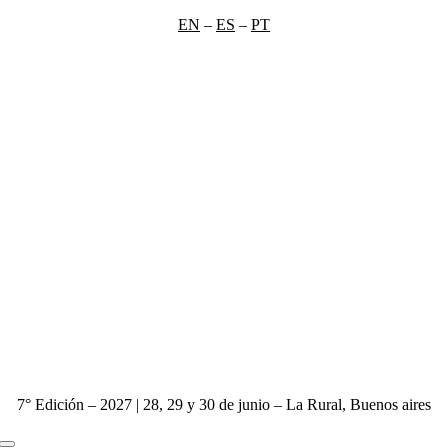
Saltar
EN
–
ES
–
PT
al
contenido
7° Edición – 2027 | 28, 29 y 30 de junio – La Rural, Buenos aires