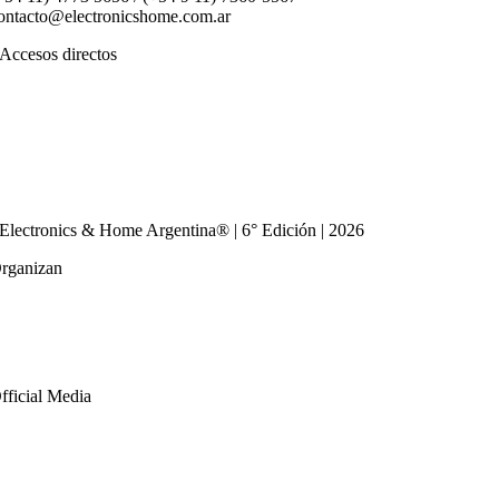
ontacto@electronicshome.com.ar
Accesos directos
El Evento
Quiero Exponer
Quiero Visitar
Prensa
Cronograma
Contacto
Electronics & Home Argentina® | 6° Edición | 2026
rganizan
fficial Media